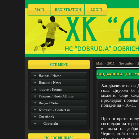
MAIN
REGISTRATION
LOGIN
Main
»
2011
»
November
»
SITE MENU
ХАНДБАЛНИЯТ ДОБРУ
Начало / Home
Новини / News
Хандбалистите на 
Форум / Forum
гола. Двубоят бе 
мъжете. Още след
Галерия / Photo Albums
преследват победа
Видео / Video
попадения - 16-11.
Контакти / Contact us
Guestbook
През второто пол
господари на терен
--- Copyright ---
в полза на добрич
Чернев, който опън
HC "DOBRUDJA"
мача днес се получ