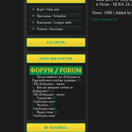
и Осъм - ЦСКА 24-
Клуб / Club info
Views
: 1909 |
Added by
Програма / Schedule
Total comments
:
0
Класиране / League table
Успехи / Successes
FACEBOOK
НОВО ВЪВ ФОРУМА
Представянето на Добруджа в
Европейските клубни турнири
(3)
[
ХК Добруджа - мъже
]
Как ще завърши сезона за
Добруджа?
(1)
[
ХК Добруджа - мъже
]
Говорилня
(0)
[
Свободна зона
]
Честито
(0)
[
Свободна зона
]
Видео тема
(0)
[
Свободна зона
]
BF HANDBALL