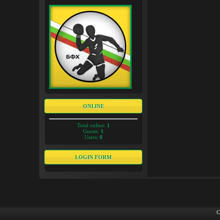
ONLINE
Total online:
1
Guests:
1
Users:
0
LOGIN FORM
C