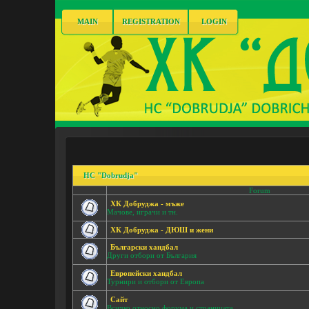
MAIN
REGISTRATION
LOGIN
HC "Dobrudja"
Forum
ХК Добруджа - мъже
Мачове, играчи и тн.
ХК Добруджа - ДЮШ и жени
Български хандбал
Други отбори от България
Европейски хандбал
Турнири и отбори от Европа
Сайт
Всичко относно форума и страницата