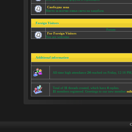
Свободна зона
Място за всичко извън света на хандбала
Foreign Visitors
Forum
For Foreign Visitors
You are welcome
Additional information
All-time high attendance
24
reached on Friday, 12:16 PM
Total of
11
threads created, which have
4
replies.
11
members registered. Greetings to our new member
mi
C